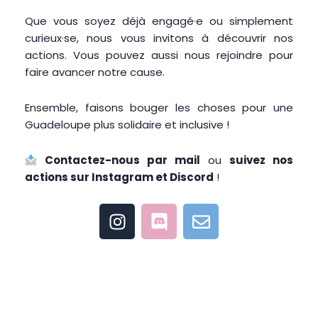
Que vous soyez déjà engagé·e ou simplement
curieux·se, nous vous invitons à découvrir nos
actions. Vous pouvez aussi nous rejoindre pour
faire avancer notre cause.
Ensemble, faisons bouger les choses pour une
Guadeloupe plus solidaire et inclusive !
Contactez-nous par mail
ou
suivez nos
actions sur Instagram et Discord
!
I
D
E
n
i
n
s
s
v
t
c
e
a
o
l
g
r
o