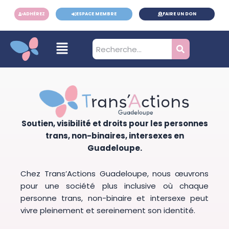
contenu
Aller
principal
ADHÉREZ
ESPACE MEMBRE
FAIRE UN DON
au
contenu
Menu
Soutien, visibilité et droits pour les personnes
trans, non-binaires, intersexes en
Guadeloupe.
Chez Trans’Actions Guadeloupe, nous œuvrons
pour une société plus inclusive où chaque
personne trans, non-binaire et intersexe peut
vivre pleinement et sereinement son identité.