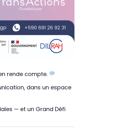
s’en rende compte.
munication, dans un espace
liales — et un Grand Défi