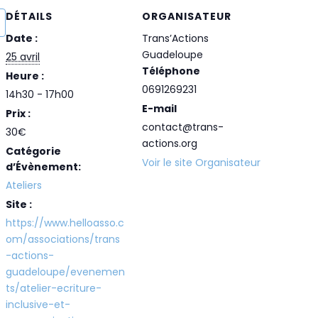
DÉTAILS
ORGANISATEUR
Date :
Trans’Actions
Guadeloupe
25 avril
Téléphone
Heure :
0691269231
14h30 - 17h00
E-mail
Prix :
contact@trans-
30€
actions.org
Catégorie
Voir le site Organisateur
d’Évènement:
Ateliers
Site :
https://www.helloasso.c
om/associations/trans
-actions-
guadeloupe/evenemen
ts/atelier-ecriture-
inclusive-et-