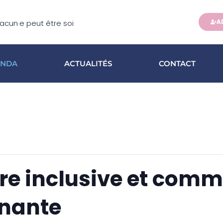
A
cun·e peut être soi
ENDA
ACTUALITÉS
CONTACT
ture inclusive et com
inante