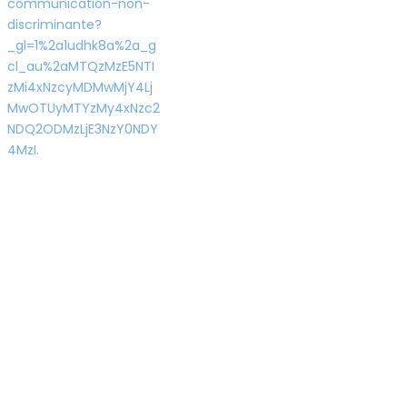
communication-non-
discriminante?
_gl=1%2a1udhk8a%2a_g
cl_au%2aMTQzMzE5NTI
zMi4xNzcyMDMwMjY4Lj
MwOTUyMTYzMy4xNzc2
NDQ2ODMzLjE3NzY0NDY
4MzI.