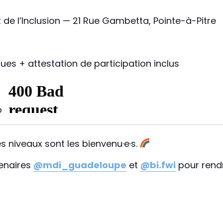
 de l’Inclusion — 21 Rue Gambetta, Pointe-à-Pitre
es + attestation de participation inclus
o
es niveaux sont les bienvenu·e·s.
enaires
@mdi_guadeloupe
et
@bi.fwi
pour rendr