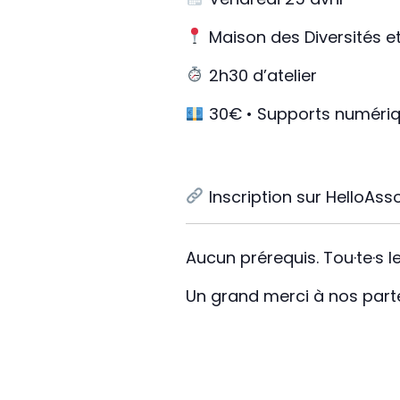
Maison des Diversités et
2h30 d’atelier
30€ • Supports numériqu
Inscription sur HelloAss
Aucun prérequis. Tou·te·s l
Un grand merci à nos part