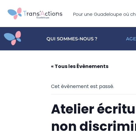
Aller
principal
au
Pour une Guadeloupe où cha
contenu
QUI SOMMES-NOUS ?
AG
« Tous les Évènements
Cet évènement est passé.
Atelier écri
non discrim