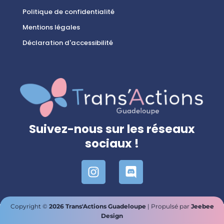
Politique de confidentialité
Mentions légales
Déclaration d'accessibilité
Suivez-nous sur les réseaux
sociaux !
I
D
n
i
s
s
t
c
Copyright ©
2026 Trans'Actions Guadeloupe
| Propulsé par
Jeebee
a
o
Design