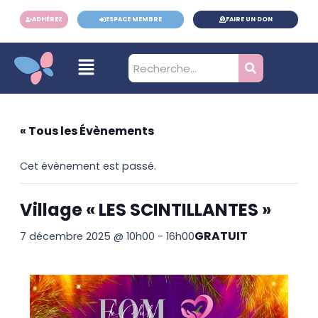
contenu
Aller
principal
ADHÉREZ
ESPACE MEMBRE
FAIRE UN DON
au
contenu
Menu
« Tous les Évènements
Cet évènement est passé.
Village « LES SCINTILLANTES »
GRATUIT
7 décembre 2025 @ 10h00
-
16h00