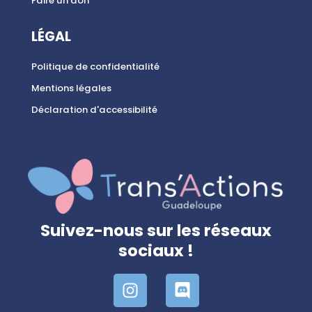
Faire un don
LÉGAL
Politique de confidentialité
Mentions légales
Déclaration d'accessibilité
Suivez-nous sur les réseaux
sociaux !
I
D
n
i