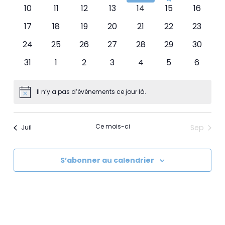
évènements
évènements
évènements
évènements
évènements
évènement
évènem
0
0
0
0
0
0
0
10
11
12
13
14
15
16
évènements
évènements
évènements
évènements
évènements
évènements
évènements
évènem
0
0
0
0
0
0
0
17
18
19
20
21
22
23
évènements
évènements
évènements
évènements
évènements
évènements
évènem
0
0
0
0
0
0
0
24
25
26
27
28
29
30
évènements
évènements
évènements
évènements
évènements
évènements
évènem
0
0
0
0
0
0
0
31
1
2
3
4
5
6
évènements
évènements
évènements
évènements
évènements
évènements
évènem
Il n’y a pas d’évènements ce jour là.
Notice
Ce mois-ci
Sep
Juil
S’abonner au calendrier