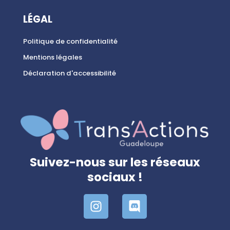
LÉGAL
Politique de confidentialité
Mentions légales
Déclaration d'accessibilité
Suivez-nous sur les réseaux
sociaux !
I
D
n
i
s
s